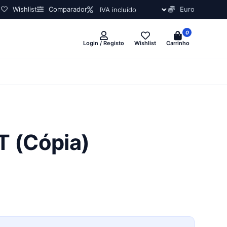
Wishlist
Comparador
Euro
0
Login / Registo
Wishlist
Carrinho
T (Cópia)