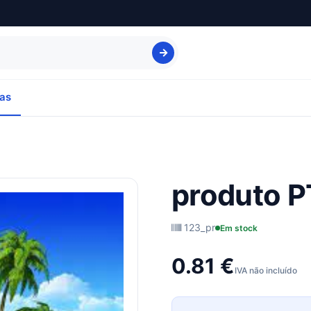
as
produto P
123_pr
Em stock
0.81 €
IVA não incluído