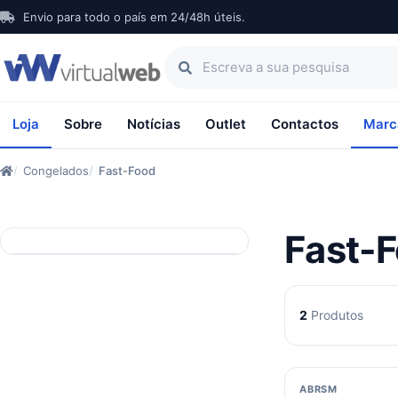
Envio para todo o país em 24/48h úteis.
Loja
Sobre
Notícias
Outlet
Contactos
Marc
Congelados
Fast-Food
Fast-
2
Produtos
ABRSM