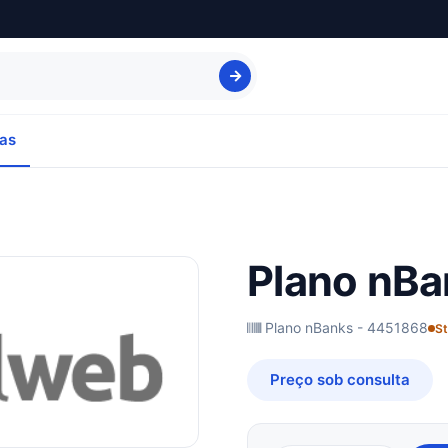
as
Plano nBa
Plano nBanks - 4451868
St
Preço sob consulta