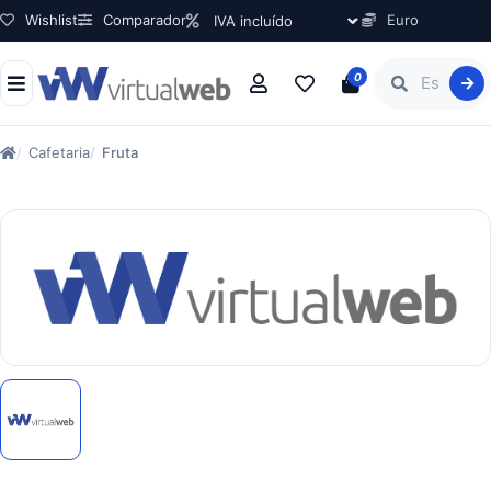
Wishlist
Comparador
Euro
0
Cafetaria
Fruta