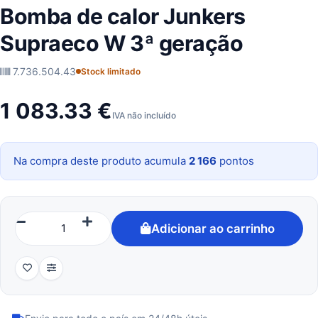
Bomba de calor Junkers
Supraeco W 3ª geração
7.736.504.43
Stock limitado
1 083.33 €
IVA não incluído
Na compra deste produto acumula
2 166
pontos
Adicionar ao carrinho